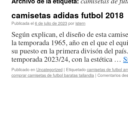
camisetas de fu
Archivo de la etiqueta:
contenido
camisetas adidas futbol 2018
Publicada el
6 de julio de 2023
por
istern
Según explican, el diseño de esta camise
la temporada 1965, año en el que el eq
su puesto en la primera divisón del país
temporada 2023/24, con la estética …
S
Publicado en
Uncategorized
|
Etiquetado
camisetas de futbol a
comprar camisetas de futbol baratas tailandia
|
Comentarios des