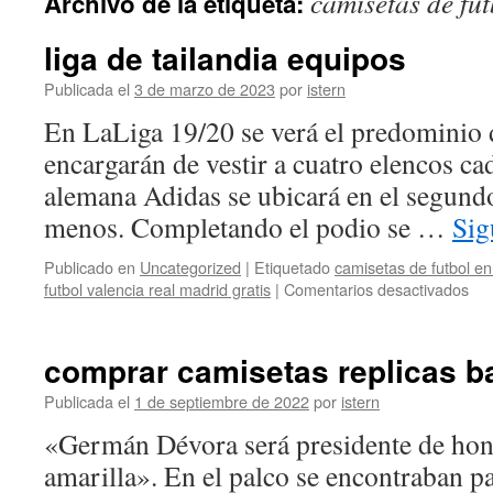
camisetas de fut
Archivo de la etiqueta:
contenido
liga de tailandia equipos
Publicada el
3 de marzo de 2023
por
istern
En LaLiga 19/20 se verá el predominio 
encargarán de vestir a cuatro elencos ca
alemana Adidas se ubicará en el segund
menos. Completando el podio se …
Sig
Publicado en
Uncategorized
|
Etiquetado
camisetas de futbol en 
en
futbol valencia real madrid gratis
|
Comentarios desactivados
liga
de
tai
comprar camisetas replicas b
equ
Publicada el
1 de septiembre de 2022
por
istern
«Germán Dévora será presidente de hono
amarilla». En el palco se encontraban p