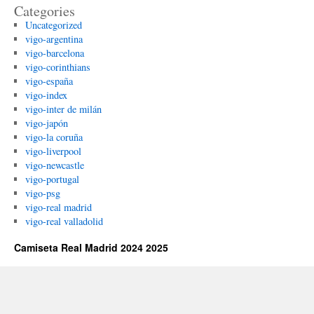
Categories
Uncategorized
vigo-argentina
vigo-barcelona
vigo-corinthians
vigo-españa
vigo-index
vigo-inter de milán
vigo-japón
vigo-la coruña
vigo-liverpool
vigo-newcastle
vigo-portugal
vigo-psg
vigo-real madrid
vigo-real valladolid
Camiseta Real Madrid 2024 2025