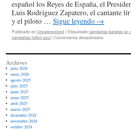
español los Reyes de España, el Preside
Luis Rodríguez Zapatero, el cantante l
y el piloto …
Sigue leyendo
→
Publicado en
Uncategorized
|
Etiquetado
camisetas baratas ac 
en
camisetas futbol azul
|
Comentarios desactivados
comprar
camisetas
replicas
baratas
Archives
julio 2026
enero 2026
agosto 2025
julio 2025
junio 2025
mayo 2025
abril 2025
marzo 2025
diciembre 2024
noviembre 2024
octubre 2024