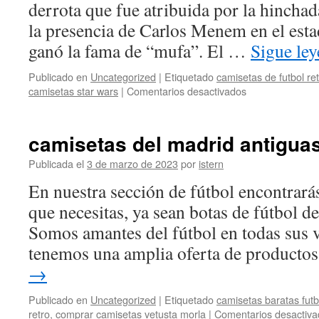
derrota que fue atribuida por la hinchad
la presencia de Carlos Menem en el estadi
ganó la fama de “mufa”. El …
Sigue le
Publicado en
Uncategorized
|
Etiquetado
camisetas de futbol re
en
camisetas star wars
|
Comentarios desactivados
equipaciones
de
equipos
camisetas del madrid antigua
de
futbol
Publicada el
3 de marzo de 2023
por
istern
En nuestra sección de fútbol encontrarás
que necesitas, ya sean botas de fútbol de
Somos amantes del fútbol en todas sus v
tenemos una amplia oferta de product
→
Publicado en
Uncategorized
|
Etiquetado
camisetas baratas futbo
retro
,
comprar camisetas vetusta morla
|
Comentarios desactiva