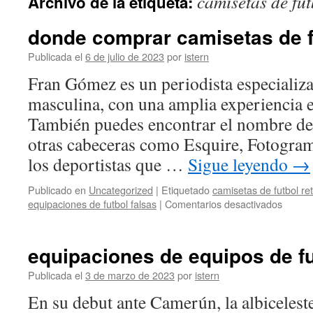
camisetas de fut
Archivo de la etiqueta:
contenido
donde comprar camisetas de f
Publicada el
6 de julio de 2023
por
istern
Fran Gómez es un periodista especializ
masculina, con una amplia experiencia e
También puedes encontrar el nombre de 
otras cabeceras como Esquire, Fotogr
los deportistas que …
Sigue leyendo
→
Publicado en
Uncategorized
|
Etiquetado
camisetas de futbol re
en
equipaciones de futbol falsas
|
Comentarios desactivados
donde
compr
camise
equipaciones de equipos de fu
de
futbol
Publicada el
3 de marzo de 2023
por
istern
barata
En su debut ante Camerún, la albicelest