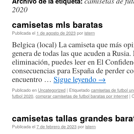
camisetas de fu
Archivo de la etiqueta:
contenido
2020
camisetas mls baratas
Publicada el
1 de agosto de 2023
por
istern
Belgica (local) La camiseta que más op
genera de todas las que acuden a Rusia. 
eliminación, puedes leer en El Confidenc
consecuencias para España de perder co
encuentro …
Sigue leyendo
→
Publicado en
Uncategorized
|
Etiquetado
camisetas de futbol u
futbol 2020
,
comprar camisetas de futbol baratas por internet
|
C
camisetas tallas grandes bara
Publicada el
7 de febrero de 2023
por
istern