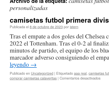
camisetas futbo
Archivo de la etiqueta:
contenido
personalizadas
camisetas futbol primera divi
Publicada el
8 de octubre de 2023
por
istern
Tras el empate a dos goles del Chelsea 
2022 el Tottenham. Tras el 0-2 al finali
minutos de partido, el equipo de los blu
marcador adverso consiguiendo el emp
leyendo
→
Publicado en
Uncategorized
|
Etiquetado
aaa real
,
camisetas fu
en
comprar camisetas calaveritas
|
Comentarios desactivados
camis
futbol
prime
divisi