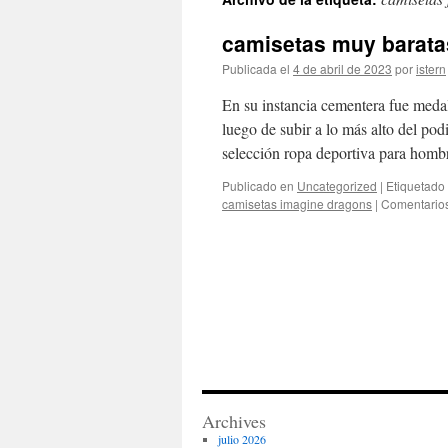
contenido
camisetas muy baratas
Publicada el
4 de abril de 2023
por
istern
En su instancia cementera fue meda
luego de subir a lo más alto del po
selección ropa deportiva para hom
Publicado en
Uncategorized
|
Etiquetado
camisetas imagine dragons
|
Comentarios
Archives
julio 2026