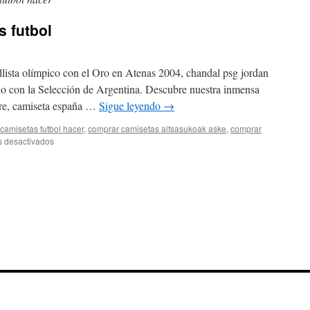
 futbol
llista olímpico con el Oro en Atenas 2004, chandal psg jordan
dio con la Selección de Argentina. Descubre nuestra inmensa
bre, camiseta españa …
Sigue leyendo
→
camisetas futbol hacer
,
comprar camisetas altsasukoak aske
,
comprar
en
 desactivados
camisetas
muy
baratas
futbol