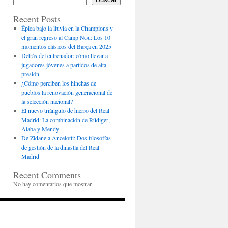
Recent Posts
Épica bajo la lluvia en la Champions y
el gran regreso al Camp Nou: Los 10
momentos clásicos del Barça en 2025
Detrás del entrenador: cómo llevar a
jugadores jóvenes a partidos de alta
presión
¿Cómo perciben los hinchas de
pueblos la renovación generacional de
la selección nacional?
El nuevo triángulo de hierro del Real
Madrid: La combinación de Rüdiger,
Alaba y Mendy
De Zidane a Ancelotti: Dos filosofías
de gestión de la dinastía del Real
Madrid
Recent Comments
No hay comentarios que mostrar.