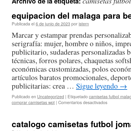
camisetas futbo
Archivo de la etiqueta:
contenido
equipacion del malaga para b
Publicada el
6 de junio de 2023
por
istern
Marcar y estampar prendas personalizab
serigrafía: mujer, hombre o niños, impre
publicitario, sudaderas personalizadas b
técnicas, forros polares, chaquetas softs
económicas customizadas, polos econó
artículos baratos promocionales, depor
publicitarias: crea …
Sigue leyendo
→
Publicado en
Uncategorized
|
Etiquetado
camisetas futbol mala
en
comprar camisetas wpt
|
Comentarios desactivados
equipacion
del
malaga
catalogo camisetas futbol jom
para