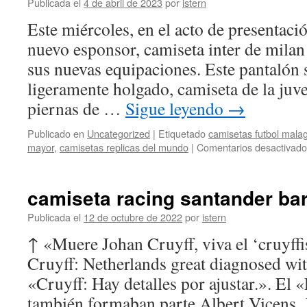
bebe
Publicada el
4 de abril de 2023
por
istern
Este miércoles, en el acto de presenta
nuevo esponsor, camiseta inter de milan
sus nuevas equipaciones. Este pantalón 
ligeramente holgado, camiseta de la juve
piernas de …
Sigue leyendo
→
Publicado en
Uncategorized
|
Etiquetado
camisetas futbol mala
mayor
,
camisetas replicas del mundo
|
Comentarios desactivado
camiseta racing santander ba
Publicada el
12 de octubre de 2022
por
istern
↑ «Muere Johan Cruyff, viva el ‘cruyff
Cruyff: Netherlands great diagnosed wi
«Cruyff: Hay detalles por ajustar.». El 
también formaban parte Albert Vicens, 