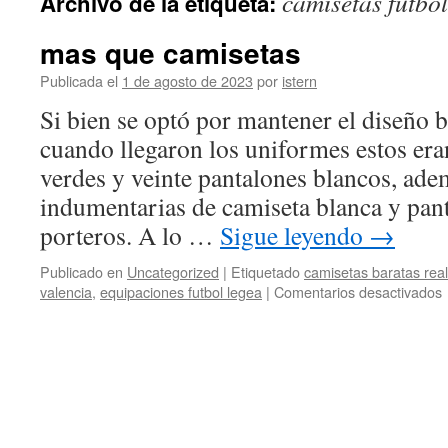
camisetas futbol
Archivo de la etiqueta:
contenido
mas que camisetas
Publicada el
1 de agosto de 2023
por
istern
Si bien se optó por mantener el diseño 
cuando llegaron los uniformes estos era
verdes y veinte pantalones blancos, ade
indumentarias de camiseta blanca y pant
porteros. A lo …
Sigue leyendo
→
Publicado en
Uncategorized
|
Etiquetado
camisetas baratas rea
valencia
,
equipaciones futbol legea
|
Comentarios desactivados