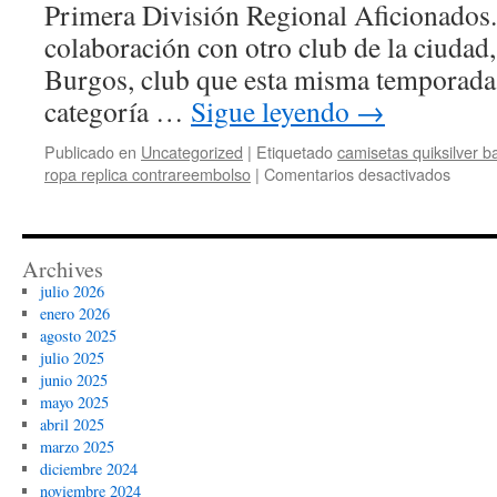
Primera División Regional Aficionados
colaboración con otro club de la ciudad
Burgos, club que esta misma temporada
categoría …
Sigue leyendo
→
Publicado en
Uncategorized
|
Etiquetado
camisetas quiksilver b
en
ropa replica contrareembolso
|
Comentarios desactivados
talla
camise
japón
2
Archives
b
julio 2026
1
enero 2026
agosto 2025
julio 2025
junio 2025
mayo 2025
abril 2025
marzo 2025
diciembre 2024
noviembre 2024