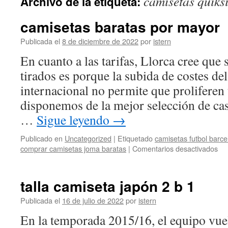
camisetas quiksi
Archivo de la etiqueta:
contenido
camisetas baratas por mayor
Publicada el
8 de diciembre de 2022
por
istern
En cuanto a las tarifas, Llorca cree que 
tirados es porque la subida de costes del
internacional no permite que proliferen 
disponemos de la mejor selección de casc
…
Sigue leyendo
→
Publicado en
Uncategorized
|
Etiquetado
camisetas futbol barce
en
comprar camisetas joma baratas
|
Comentarios desactivados
ca
bar
por
talla camiseta japón 2 b 1
ma
Publicada el
16 de julio de 2022
por
istern
En la temporada 2015/16, el equipo vue