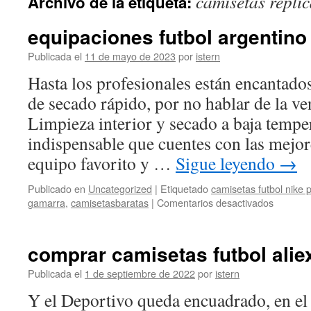
camisetas repli
Archivo de la etiqueta:
contenido
equipaciones futbol argentino
Publicada el
11 de mayo de 2023
por
istern
Hasta los profesionales están encantados
de secado rápido, por no hablar de la ven
Limpieza interior y secado a baja temper
indispensable que cuentes con las mejor
equipo favorito y …
Sigue leyendo
→
Publicado en
Uncategorized
|
Etiquetado
camisetas futbol nike 
en
gamarra
,
camisetasbaratas
|
Comentarios desactivados
equipac
futbol
argentin
comprar camisetas futbol alie
Publicada el
1 de septiembre de 2022
por
istern
Y el Deportivo queda encuadrado, en e