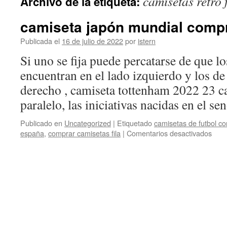
camisetas retro 
Archivo de la etiqueta:
contenido
camiseta japón mundial comp
Publicada el
16 de julio de 2022
por
istern
Si uno se fija puede percatarse de que lo
encuentran en el lado izquierdo y los de
derecho , camiseta tottenham 2022 23 c
paralelo, las iniciativas nacidas en el 
Publicado en
Uncategorized
|
Etiquetado
camisetas de futbol c
en
españa
,
comprar camisetas fila
|
Comentarios desactivados
cami
japó
mund
comp