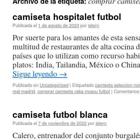
comprar camiset
Archivo de la etiqueta:
contenido
camiseta hospitalet futbol
Publicada el
1 de agosto de 2023
por
istern
Por suerte para los amantes de esta sen
multitud de restaurantes de alta cocina d
países que lo utilizan como recurso habi
platos: India, Tailandia, México o Chin
Sigue leyendo
→
Publicado en
Uncategorized
|
Etiquetado
camiseta seleccion nor
real madrid
,
comprar camiseta cska moscu futbol
|
Comentarios 
camiseta futbol blanca
Publicada el
7 de noviembre de 2022
por
istern
Calero, entrenador del conjunto burgalés