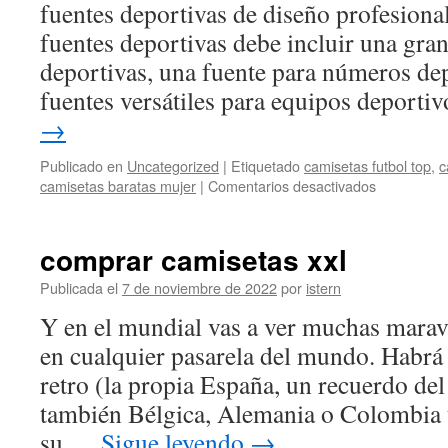
fuentes deportivas de diseño profesional
fuentes deportivas debe incluir una gra
deportivas, una fuente para números dep
fuentes versátiles para equipos deport
→
Publicado en
Uncategorized
|
Etiquetado
camisetas futbol top
,
c
en
camisetas baratas mujer
|
Comentarios desactivados
liverpool
fichajes
2017
comprar camisetas xxl
Publicada el
7 de noviembre de 2022
por
istern
Y en el mundial vas a ver muchas maravi
en cualquier pasarela del mundo. Habr
retro (la propia España, un recuerdo de
también Bélgica, Alemania o Colombia t
su …
Sigue leyendo
→