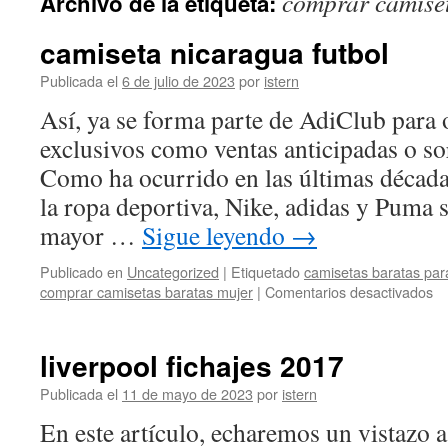
comprar camiset
Archivo de la etiqueta:
contenido
camiseta nicaragua futbol
Publicada el
6 de julio de 2023
por
istern
Así, ya se forma parte de AdiClub para 
exclusivos como ventas anticipadas o so
Como ha ocurrido en las últimas décadas
la ropa deportiva, Nike, adidas y Puma 
mayor …
Sigue leyendo
→
Publicado en
Uncategorized
|
Etiquetado
camisetas baratas par
en
comprar camisetas baratas mujer
|
Comentarios desactivados
ca
ni
fu
liverpool fichajes 2017
Publicada el
11 de mayo de 2023
por
istern
En este artículo, echaremos un vistazo a