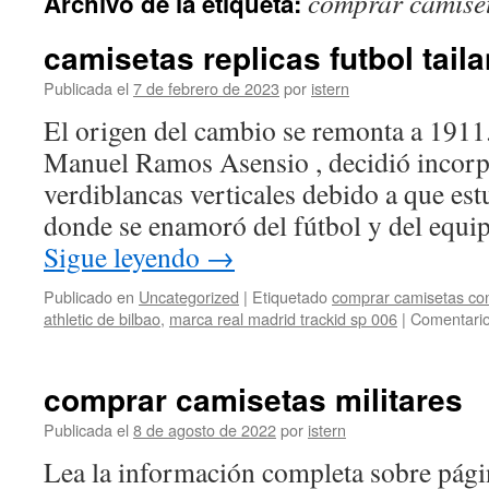
comprar camiset
Archivo de la etiqueta:
contenido
camisetas replicas futbol tail
Publicada el
7 de febrero de 2023
por
istern
El origen del cambio se remonta a 1911.
Manuel Ramos Asensio , decidió incorpo
verdiblancas verticales debido a que es
donde se enamoró del fútbol y del equi
Sigue leyendo
→
Publicado en
Uncategorized
|
Etiquetado
comprar camisetas con
athletic de bilbao
,
marca real madrid trackid sp 006
|
Comentario
comprar camisetas militares
Publicada el
8 de agosto de 2022
por
istern
Lea la información completa sobre pági