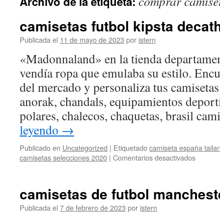
comprar camiset
Archivo de la etiqueta:
contenido
camisetas futbol kipsta decat
Publicada el
11 de mayo de 2023
por
istern
«Madonnaland» en la tienda departamen
vendía ropa que emulaba su estilo. Encu
del mercado y personaliza tus camisetas
anorak, chandals, equipamientos deporti
polares, chalecos, chaquetas, brasil cam
leyendo
→
Publicado en
Uncategorized
|
Etiquetado
camiseta españa taila
en
camisetas selecciones 2020
|
Comentarios desactivados
camiset
futbol
kipsta
camisetas de futbol mancheste
decathl
Publicada el
7 de febrero de 2023
por
istern