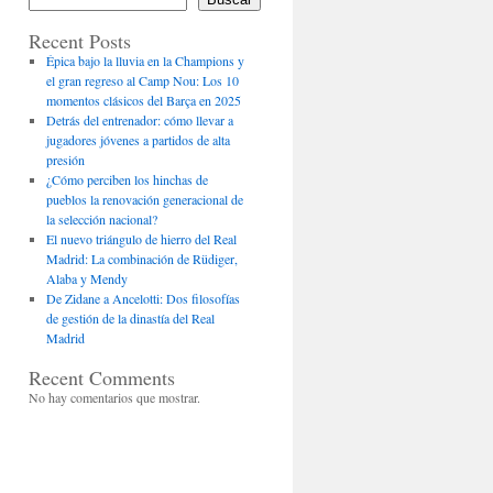
Recent Posts
Épica bajo la lluvia en la Champions y
el gran regreso al Camp Nou: Los 10
momentos clásicos del Barça en 2025
Detrás del entrenador: cómo llevar a
jugadores jóvenes a partidos de alta
presión
¿Cómo perciben los hinchas de
pueblos la renovación generacional de
la selección nacional?
El nuevo triángulo de hierro del Real
Madrid: La combinación de Rüdiger,
Alaba y Mendy
De Zidane a Ancelotti: Dos filosofías
de gestión de la dinastía del Real
Madrid
Recent Comments
No hay comentarios que mostrar.