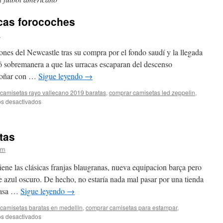
icas forocoches
n
ones del Newcastle tras su compra por el fondo saudí y la llegada
ó sobremanera a que las urracas escaparan del descenso
 soñar con …
Sigue leyendo
→
camisetas rayo vallecano 2019 baratas
,
comprar camisetas led zeppelin
,
en
s desactivados
camisetas
futbol
replicas
tas
forocoches
ern
ne las clásicas franjas blaugranas, nueva equipacion barça pero
 azul oscuro. De hecho, no estaría nada mal pasar por una tienda
 casa …
Sigue leyendo
→
camisetas baratas en medellin
,
comprar camisetas para estampar
,
en
s desactivados