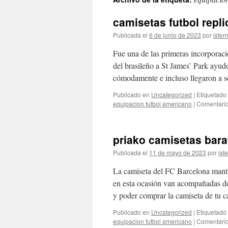
contenido
camisetas futbol repl
Publicada el
6 de junio de 2023
por
ister
Fue una de las primeras incorporaci
del brasileño a St James’ Park ayud
cómodamente e incluso llegaron a
Publicado en
Uncategorized
|
Etiquetado
equipacion futbol americano
|
Comentario
priako camisetas bara
Publicada el
11 de mayo de 2023
por
ist
La camiseta del FC Barcelona mantie
en esta ocasión van acompañadas de
y poder comprar la camiseta de tu
Publicado en
Uncategorized
|
Etiquetado
equipacion futbol americano
|
Comentario