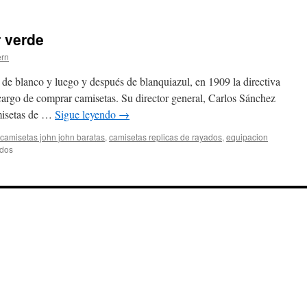
priako
camisetas
baratas
r verde
ern
de blanco y luego y después de blanquiazul, en 1909 la directiva
encargo de comprar camisetas. Su director general, Carlos Sánchez
misetas de …
Sigue leyendo
→
camisetas john john baratas
,
camisetas replicas de rayados
,
equipacion
en
ados
camisetas
futbol
color
verde