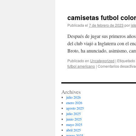
camisetas futbol colo
Publicada el
7 de febrero de 2023
por
ist
Después de jugar sus primeros años 
del club viajó a Inglaterra con el 
Broto, ha anunciado, asimismo, ca
Publicado en
Uncategorized
|
Etiquetado
futbol americano
|
Comentarios desactiv
Archives
julio 2026
enero 2026
agosto 2025
julio 2025
junio 2025
mayo 2025
abril 2025
marzo 2025