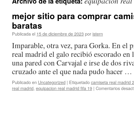
equipacion real 
Archivo de la etiqueta:
contenido
mejor sitio para comprar cami
baratas
Publicada el
15 de diciembre de 2023
por
istern
Imparable, otra vez, para Gorka. En el 
real madrid el galo recibió escorado en 
una pared con Carvajal e irse de dos riv
cruzado ante el que nada pudo hacer …
Publicado en
Uncategorized
|
Etiquetado
camiseta real madrid 
real madrid
,
equipacion real madrid fifa 19
|
Comentarios desact