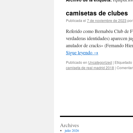
contenido
camisetas de clubes
Publicada el
7 de noviembre de 2023
por
Referido como Bernabéu Club de Fút
verdaderas identidades) aparecen j
anulador de cracks» (Fernando Hierr
Sigue leyendo
→
Publicado en
Uncategorized
|
Etiquetado
camiseta de real madrid 2018
|
Comentari
Archives
julio 2026