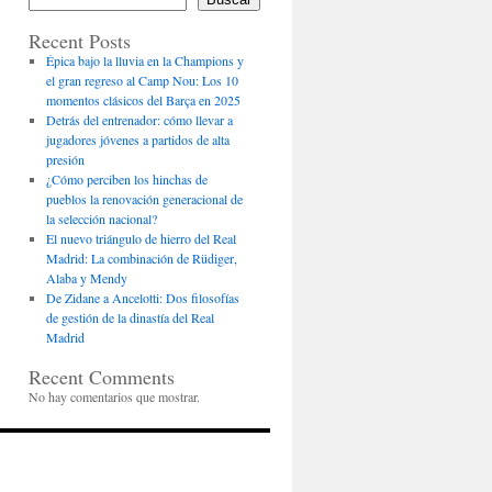
Recent Posts
Épica bajo la lluvia en la Champions y
el gran regreso al Camp Nou: Los 10
momentos clásicos del Barça en 2025
Detrás del entrenador: cómo llevar a
jugadores jóvenes a partidos de alta
presión
¿Cómo perciben los hinchas de
pueblos la renovación generacional de
la selección nacional?
El nuevo triángulo de hierro del Real
Madrid: La combinación de Rüdiger,
Alaba y Mendy
De Zidane a Ancelotti: Dos filosofías
de gestión de la dinastía del Real
Madrid
Recent Comments
No hay comentarios que mostrar.