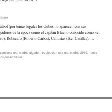
istern
bol (por temas legales los clubes no aparecen con sus
ugadores de la época como el capitán Blueno conocido como «el
o), Robecaro (Roberto Carlos), Callusias (Iker Casillas), …
camiseta real madrid algodon
,
equipacion roja real madrid 2019
,
nueva
en
os desactivados
camisetas
de
clubes