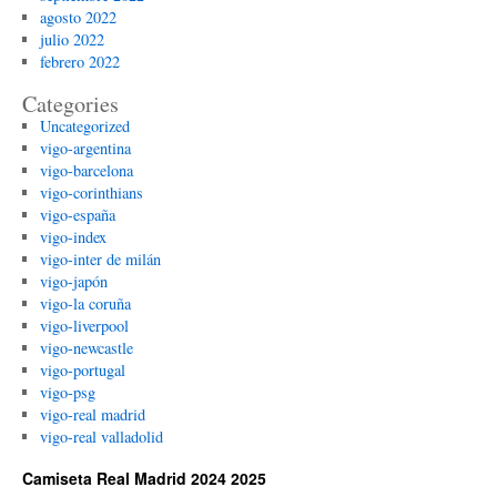
agosto 2022
julio 2022
febrero 2022
Categories
Uncategorized
vigo-argentina
vigo-barcelona
vigo-corinthians
vigo-españa
vigo-index
vigo-inter de milán
vigo-japón
vigo-la coruña
vigo-liverpool
vigo-newcastle
vigo-portugal
vigo-psg
vigo-real madrid
vigo-real valladolid
Camiseta Real Madrid 2024 2025