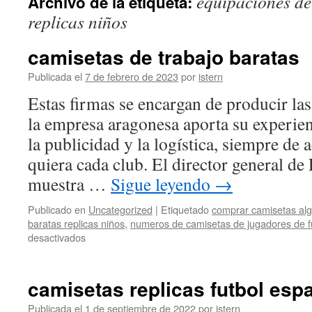
equipaciones de
Archivo de la etiqueta:
contenido
replicas niños
camisetas de trabajo baratas
Publicada el
7 de febrero de 2023
por
istern
Estas firmas se encargan de producir la
la empresa aragonesa aporta su experien
la publicidad y la logística, siempre de
quiera cada club. El director general d
muestra …
Sigue leyendo
→
Publicado en
Uncategorized
|
Etiquetado
comprar camisetas al
baratas replicas niños
,
numeros de camisetas de jugadores de f
en
desactivados
camisetas
de
trabajo
camisetas replicas futbol esp
baratas
Publicada el
1 de septiembre de 2022
por
istern