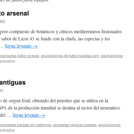
to arsenal
tern
ligero compuesto de botánicos y cítricos mediterráneos fusionados
co sabor de Licor 43 se funde con la chufa, las especias y los
y …
Sigue leyendo
→
camisetas futbol vintage
,
equipaciones de futbol baratas.com
,
equipaciones
en
activados
camiseta
calentamiento
arsenal
antiguas
ern
de origen fósil, obtenido del petróleo que se utiliza en la
 60% de la producción mundial se destina al sector del neumático.
l del …
Sigue leyendo
→
camisetas baratas sin estampar
,
camisetas replicas exactas
,
equipaciones
en
activados