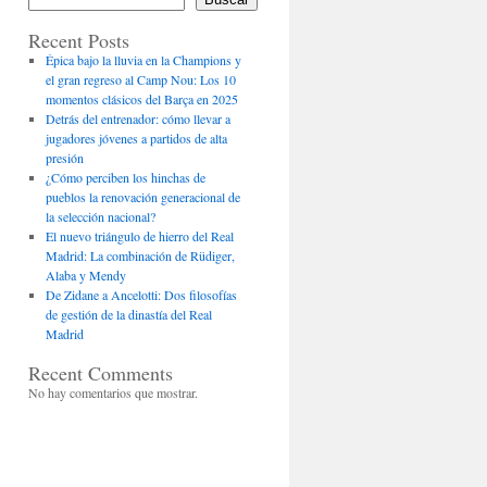
Recent Posts
Épica bajo la lluvia en la Champions y
el gran regreso al Camp Nou: Los 10
momentos clásicos del Barça en 2025
Detrás del entrenador: cómo llevar a
jugadores jóvenes a partidos de alta
presión
¿Cómo perciben los hinchas de
pueblos la renovación generacional de
la selección nacional?
El nuevo triángulo de hierro del Real
Madrid: La combinación de Rüdiger,
Alaba y Mendy
De Zidane a Ancelotti: Dos filosofías
de gestión de la dinastía del Real
Madrid
Recent Comments
No hay comentarios que mostrar.