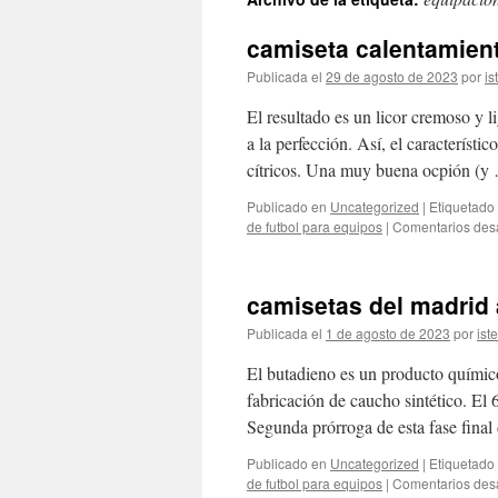
contenido
camiseta calentamien
Publicada el
29 de agosto de 2023
por
is
El resultado es un licor cremoso y 
a la perfección. Así, el característi
cítricos. Una muy buena ocpión (
Publicado en
Uncategorized
|
Etiquetado
de futbol para equipos
|
Comentarios des
camisetas del madrid 
Publicada el
1 de agosto de 2023
por
ist
El butadieno es un producto químico 
fabricación de caucho sintético. El
Segunda prórroga de esta fase fina
Publicado en
Uncategorized
|
Etiquetado
de futbol para equipos
|
Comentarios des