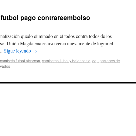
camisetas
del
madrid
 futbol pago contrareembolso
antiguas
inalización quedó eliminado en el todos contra todos de los
enso. Unión Magdalena estuvo cerca nuevamente de lograr el
r …
Sigue leyendo
→
camiseta futbol alcorcon
,
camisetas futbol y baloncesto
,
equipaciones de
en
ivados
replicas
camisetas
de
futbol
pago
contrareembolso