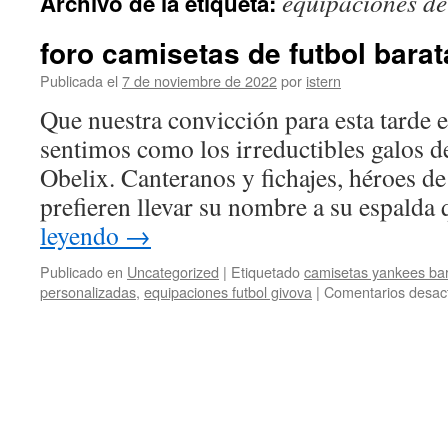
equipaciones de
Archivo de la etiqueta:
contenido
foro camisetas de futbol barat
Publicada el
7 de noviembre de 2022
por
istern
Que nuestra convicción para esta tarde e
sentimos como los irreductibles galos de
Obelix. Canteranos y fichajes, héroes de
prefieren llevar su nombre a su espalda
leyendo
→
Publicado en
Uncategorized
|
Etiquetado
camisetas yankees ba
personalizadas
,
equipaciones futbol givova
|
Comentarios desac