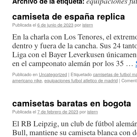
equipaciones fut
Archivo de la etiqueta:
contenido
camiseta de españa replica
Publicada el
6 de junio de 2023
por
istern
En la charla con Los Tenores, el extrem
dentro y fuera de la cancha. Sus 24 tant
Liga con el Bayer Leverkusen únicamen
en el campeonato alemán por los 35 …
Publicado en
Uncategorized
|
Etiquetado
camisetas de futbol m
americano nike
,
equipaciones futbol atletico de madrid
|
Comenta
camisetas baratas en bogota
Publicada el
7 de febrero de 2023
por
istern
El RB Leipzig, un club de fútbol alemá
Bull, mantiene su camiseta blanca con de