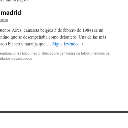
o madrid
istern
uenos Aires, camiseta belgica 5 de febrero de 1984) es un
rgentino que se desempeñaba como delantero. Una de las más
radado blanco y naranja que …
Sigue leyendo
→
equipaciones futbol negro
,
libro sobre camisetas de futbol
,
medidas de
en
tarios desactivados
camisetas
futbol
retro
madrid