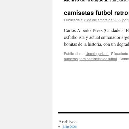
contenido
camisetas futbol retr
Publicada el
8 de diciembre de 2022
por
Carlos Alberto Tévez (Ciudadela, B
exfutbolista y actual entrenador a
bonitas de la historia, con un deg
Publicado en
Uncategorized
|
Etiquetado
numeros para camisetas de futbol
|
Comen
Archives
julio 2026