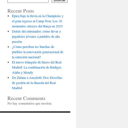
Recent Posts
Épica bajo la lluvia en la Champions y
el gran regreso al Camp Nou: Los 10
momentos clásicos del Barça en 2025
Detrás del entrenador: cómo llevar a
jugadores jóvenes a partidos de alta
presión
¿Cómo perciben los hinchas de
pueblos la renovación generacional de
la selección nacional?
El nuevo triángulo de hierro del Real
Madrid: La combinación de Rüdiger,
Alaba y Mendy
De Zidane a Ancelotti: Dos filosofías
de gestión de la dinastía del Real
Madrid
Recent Comments
No hay comentarios que mostrar.