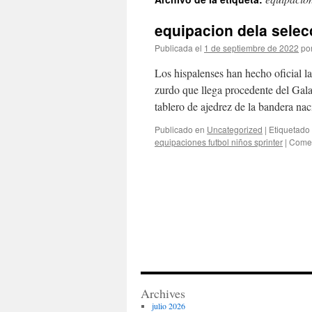
contenido
equipacion dela selec
Publicada el
1 de septiembre de 2022
po
Los hispalenses han hecho oficial l
zurdo que llega procedente del Galat
tablero de ajedrez de la bandera na
Publicado en
Uncategorized
|
Etiquetado
equipaciones futbol niños sprinter
|
Comen
Archives
julio 2026