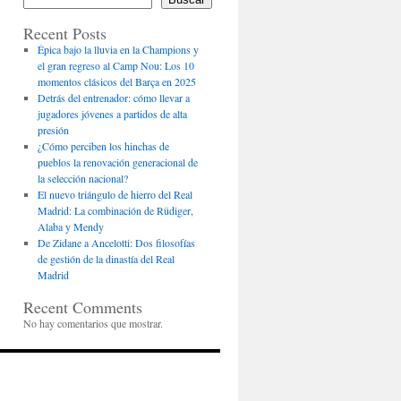
Recent Posts
Épica bajo la lluvia en la Champions y
el gran regreso al Camp Nou: Los 10
momentos clásicos del Barça en 2025
Detrás del entrenador: cómo llevar a
jugadores jóvenes a partidos de alta
presión
¿Cómo perciben los hinchas de
pueblos la renovación generacional de
la selección nacional?
El nuevo triángulo de hierro del Real
Madrid: La combinación de Rüdiger,
Alaba y Mendy
De Zidane a Ancelotti: Dos filosofías
de gestión de la dinastía del Real
Madrid
Recent Comments
No hay comentarios que mostrar.