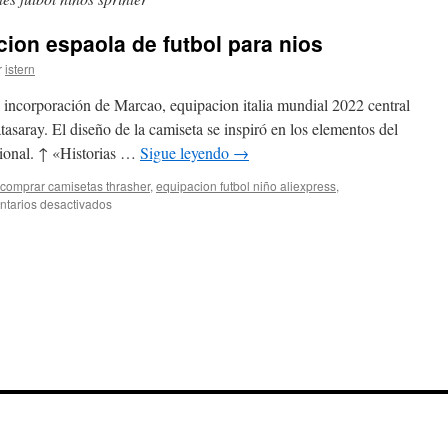
cion espaola de futbol para nios
r
istern
a incorporación de Marcao, equipacion italia mundial 2022 central
asaray. El diseño de la camiseta se inspiró en los elementos del
cional. ↑ «Historias …
Sigue leyendo
→
comprar camisetas thrasher
,
equipacion futbol niño aliexpress
,
en
tarios desactivados
equipacion
dela
seleccion
espaola
de
futbol
para
nios