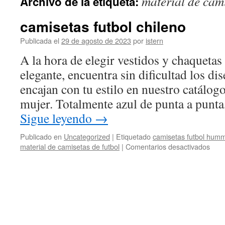
material de cami
Archivo de la etiqueta:
contenido
camisetas futbol chileno
Publicada el
29 de agosto de 2023
por
istern
A la hora de elegir vestidos y chaquetas
elegante, encuentra sin dificultad los d
encajan con tu estilo en nuestro catálogo
mujer. Totalmente azul de punta a punta,
Sigue leyendo
→
Publicado en
Uncategorized
|
Etiquetado
camisetas futbol hum
en
material de camisetas de futbol
|
Comentarios desactivados
cami
futbo
chil