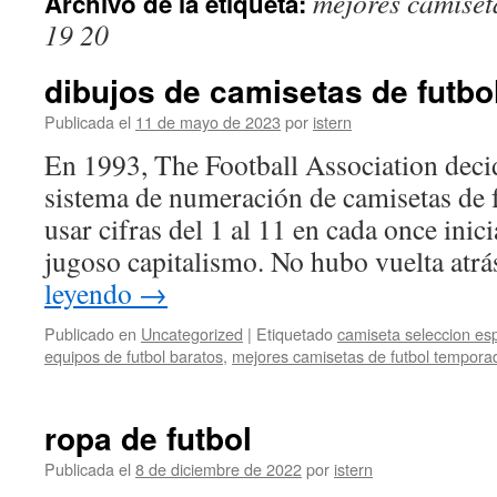
mejores camiset
Archivo de la etiqueta:
contenido
19 20
dibujos de camisetas de futbol
Publicada el
11 de mayo de 2023
por
istern
En 1993, The Football Association decidi
sistema de numeración de camisetas de 
usar cifras del 1 al 11 en cada once inici
jugoso capitalismo. No hubo vuelta atr
leyendo
→
Publicado en
Uncategorized
|
Etiquetado
camiseta seleccion es
equipos de futbol baratos
,
mejores camisetas de futbol tempora
ropa de futbol
Publicada el
8 de diciembre de 2022
por
istern