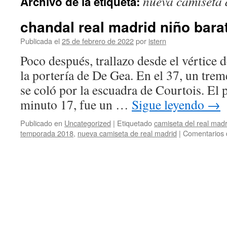
nueva camiseta 
Archivo de la etiqueta:
contenido
chandal real madrid niño bara
Publicada el
25 de febrero de 2022
por
istern
Poco después, trallazo desde el vértice 
la portería de De Gea. En el 37, un trem
se coló por la escuadra de Courtois. El p
minuto 17, fue un …
Sigue leyendo
→
Publicado en
Uncategorized
|
Etiquetado
camiseta del real mad
temporada 2018
,
nueva camiseta de real madrid
|
Comentarios 