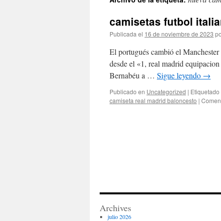
contenido
camisetas futbol itali
Publicada el
16 de noviembre de 2023
po
El portugués cambió el Manchester 
desde el «1, real madrid equipacion
Bernabéu a …
Sigue leyendo
→
Publicado en
Uncategorized
|
Etiquetado
camiseta real madrid baloncesto
|
Coment
Archives
julio 2026