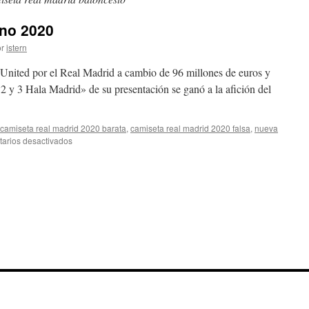
ano 2020
r
istern
United por el Real Madrid a cambio de 96 millones de euros y
 2 y 3 Hala Madrid» de su presentación se ganó a la afición del
camiseta real madrid 2020 barata
,
camiseta real madrid 2020 falsa
,
nueva
en
arios desactivados
camisetas
futbol
italiano
2020