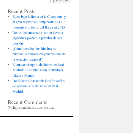
Recent Posts
Épica bajo la lluvia en la Champions y
el gran regreso al Camp Nou: Los 10
momentos clásicos del Barça en 2025
Detrás del entrenador: cómo llevar a
jugadores jóvenes a partidos de alta
presión
¿Cómo perciben los hinchas de
pueblos la renovación generacional de
la selección nacional?
El nuevo triángulo de hierro del Real
Madrid: La combinación de Rüdiger,
Alaba y Mendy
De Zidane a Ancelotti: Dos filosofías
de gestión de la dinastía del Real
Madrid
Recent Comments
No hay comentarios que mostrar.