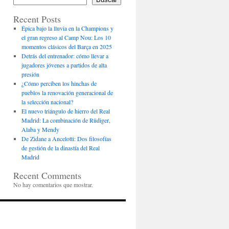
Recent Posts
Épica bajo la lluvia en la Champions y
el gran regreso al Camp Nou: Los 10
momentos clásicos del Barça en 2025
Detrás del entrenador: cómo llevar a
jugadores jóvenes a partidos de alta
presión
¿Cómo perciben los hinchas de
pueblos la renovación generacional de
la selección nacional?
El nuevo triángulo de hierro del Real
Madrid: La combinación de Rüdiger,
Alaba y Mendy
De Zidane a Ancelotti: Dos filosofías
de gestión de la dinastía del Real
Madrid
Recent Comments
No hay comentarios que mostrar.