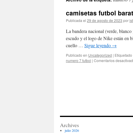
contenido
camisetas futbol bara
Publicada el
29 de agosto de 2023
por
is
La bandera nacional (verde, blanco 
escudo y el logo de Nike están en b
cuello …
Sigue leyendo
→
Publicado en
Uncategorized
|
Etiquetado
numero 7 futbol
|
Comentarios desactiva
Archives
julio 2026