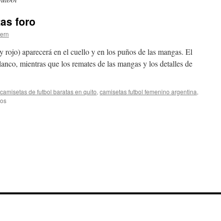
tas foro
tern
y rojo) aparecerá en el cuello y en los puños de las mangas. El
lanco, mientras que los remates de las mangas y los detalles de
camisetas de futbol baratas en quito
,
camisetas futbol femenino argentina
,
en
dos
camisetas
futbol
baratas
foro