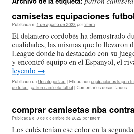
patron camiseta
Archivo de la etiqueta:
contenido
camisetas equipaciones futbo
Publicada el
1 de agosto de 2023
por
istern
El delantero cordobés ha demostrado du
cualidades, las mismas que lo llevaron d
League donde ha destacado con su juego
y encontró equipo en el Espanyol, el ri
leyendo
→
Publicado en
Uncategorized
|
Etiquetado
equipaciones kappa fu
en
de futbol
,
patron camiseta futbol
|
Comentarios desactivados
cam
equ
futb
comprar camisetas nba contr
bar
Publicada el
8 de diciembre de 2022
por
istern
Los culés tenían ese color en la segunda