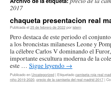
precio de la cam
Archivo de la etiqueta:
contenido
2017
chaqueta presentacion real m
Publicada el
25 de febrero de 2022
por
istern
Pero destaca de este periodo el conjunto
a los broncistas milaneses Leone y Pomp
la célebre Carlos V dominando el Furor
importante escultura moderna de la col
este …
Sigue leyendo
→
Publicado en
Uncategorized
|
Etiquetado
camiseta roja real ma
niño 2019 2020
,
precio de la camiseta del real madrid 2017
|
Co