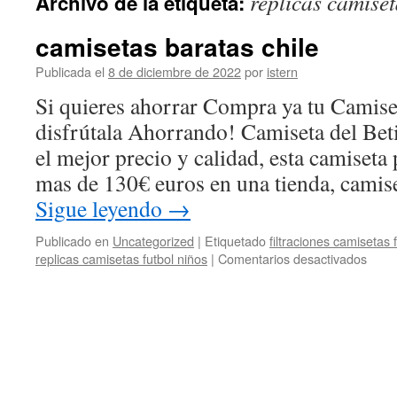
replicas camiset
Archivo de la etiqueta:
contenido
camisetas baratas chile
Publicada el
8 de diciembre de 2022
por
istern
Si quieres ahorrar Compra ya tu Camiset
disfrútala Ahorrando! Camiseta del Bet
el mejor precio y calidad, esta camiseta 
mas de 130€ euros en una tienda, camis
Sigue leyendo
→
Publicado en
Uncategorized
|
Etiquetado
filtraciones camisetas 
en
replicas camisetas futbol niños
|
Comentarios desactivados
cami
barat
chile