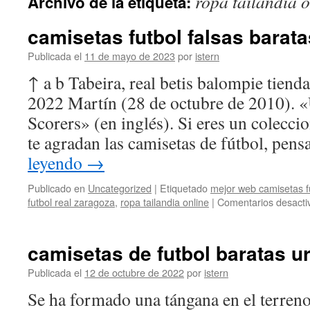
ropa tailandia o
Archivo de la etiqueta:
contenido
camisetas futbol falsas barata
Publicada el
11 de mayo de 2023
por
istern
↑ a b Tabeira, real betis balompie tiend
2022 Martín (28 de octubre de 2010).
Scorers» (en inglés). Si eres un colecci
te agradan las camisetas de fútbol, pe
leyendo
→
Publicado en
Uncategorized
|
Etiquetado
mejor web camisetas fu
futbol real zaragoza
,
ropa tailandia online
|
Comentarios desacti
camisetas de futbol baratas u
Publicada el
12 de octubre de 2022
por
istern
Se ha formado una tángana en el terreno 