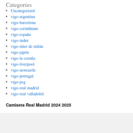
Categories
Uncategorized
vigo-argentina
vigo-barcelona
vigo-corinthians
vigo-españa
vigo-index
vigo-inter de milán
vigo-japón
vigo-la coruña
vigo-liverpool
vigo-newcastle
vigo-portugal
vigo-psg
vigo-real madrid
vigo-real valladolid
Camiseta Real Madrid 2024 2025