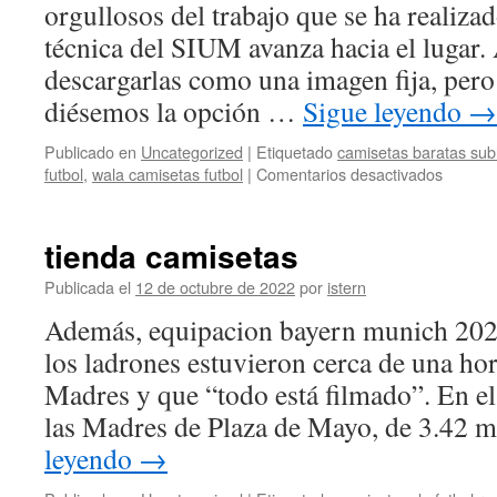
orgullosos del trabajo que se ha realiza
técnica del SIUM avanza hacia el lugar.
descargarlas como una imagen fija, pero
diésemos la opción …
Sigue leyendo
→
Publicado en
Uncategorized
|
Etiquetado
camisetas baratas sub
en
futbol
,
wala camisetas futbol
|
Comentarios desactivados
donde
compra
camiset
tienda camisetas
nfl
en
Publicada el
12 de octubre de 2022
por
istern
madrid
Además, equipacion bayern munich 202
los ladrones estuvieron cerca de una hor
Madres y que “todo está filmado”. En e
las Madres de Plaza de Mayo, de 3.42 
leyendo
→