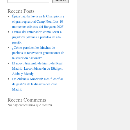
Recent Posts
Épica bajo la lluvia en la Champions y
el gran regreso al Camp Nou: Los 10
momentos clásicos del Barça en 2025
Detrás del entrenador: cómo llevar a
jugadores jóvenes a partidos de alta
presión
¿Cómo perciben los hinchas de
pueblos la renovación generacional de
la selección nacional?
El nuevo triángulo de hierro del Real
Madrid: La combinación de Rüdiger,
Alaba y Mendy
De Zidane a Ancelotti: Dos filosofías
de gestión de la dinastía del Real
Madrid
Recent Comments
No hay comentarios que mostrar.