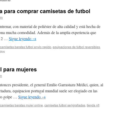
na para comprar camisetas de futbol
ern
entrenar, con material de poliéster de alta calidad y está hecha de
ciona mucha comodidad. Además de la amplia experiencia que
 12 …
Sigue leyendo
→
camisetas baratas futbol envio rapido
,
equipaciones de futbol reversibles
,
en
ados
cual
es
la
l para mujeres
mejor
pagina
rn
para
comprar
entonces presidente, el general Emílio Garrastazu Médici, quien, al
camisetas
dictadura, equipacion portugal mundial suele ser elogiado en las
de
evo golpe …
Sigue leyendo
→
futbol
camisetas baratas mujer online
,
camisetas futbol serigrafiadas
,
tienda nfl