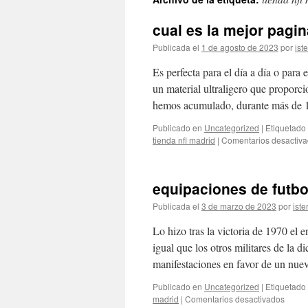
contenido
cual es la mejor pagi
Publicada el
1 de agosto de 2023
por
ist
Es perfecta para el día a día o para 
un material ultraligero que propor
hemos acumulado, durante más de
Publicado en
Uncategorized
|
Etiquetado
tienda nfl madrid
|
Comentarios desactiv
equipaciones de futbo
Publicada el
3 de marzo de 2023
por
iste
Lo hizo tras la victoria de 1970 el 
igual que los otros militares de la 
manifestaciones en favor de un nu
Publicado en
Uncategorized
|
Etiquetado
en
madrid
|
Comentarios desactivados