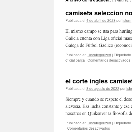
contenido
camiseta seleccion no
Publicada el
4 de abril de 2023
por
istern
El mismo campo se usa para hurlin
Galicia cuenta con Liga oficial ma
Galega de Fútbol Gaélico (reconoc
Publicado en
Uncategorized
|
Etiquetado
e
oficial barça
|
Comentarios desactivados
c
s
n
el corte ingles camise
f
Publicada el
8 de agosto de 2022
por
ist
Siempre y cuando se respete el des
alevosía. Esa lucha constante y ese
nosotros en Quiksilver la filosofí
Publicado en
Uncategorized
|
Etiquetado
en
|
Comentarios desactivados