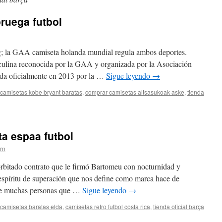
ruega futbol
g; la GAA camiseta holanda mundial regula ambos deportes.
sculina reconocida por la GAA y organizada por la Asociación
ida oficialmente en 2013 por la …
Sigue leyendo
→
camisetas kobe bryant baratas
,
comprar camisetas altsasukoak aske
,
tienda
n
amiseta
eleccion
oruega
ta espaa futbol
utbol
ern
orbitado contrato que le firmó Bartomeu con nocturnidad y
 espíritu de superación que nos define como marca hace de
a de muchas personas que …
Sigue leyendo
→
camisetas baratas elda
,
camisetas retro futbol costa rica
,
tienda oficial barça