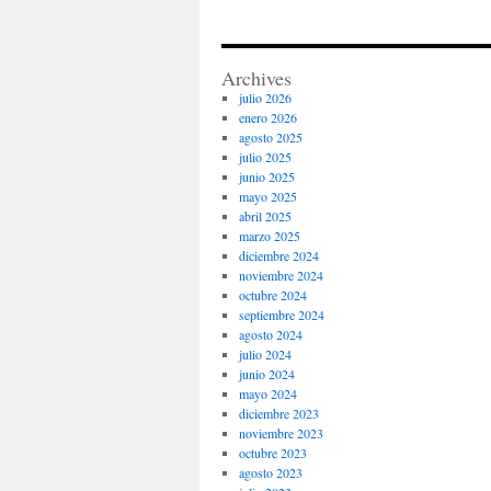
el
corte
ingles
camiseta
Archives
espaa
julio 2026
futbol
enero 2026
agosto 2025
julio 2025
junio 2025
mayo 2025
abril 2025
marzo 2025
diciembre 2024
noviembre 2024
octubre 2024
septiembre 2024
agosto 2024
julio 2024
junio 2024
mayo 2024
diciembre 2023
noviembre 2023
octubre 2023
agosto 2023