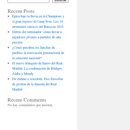
Recent Posts
Épica bajo la lluvia en la Champions y
el gran regreso al Camp Nou: Los 10
momentos clásicos del Barça en 2025
Detrás del entrenador: cómo llevar a
jugadores jóvenes a partidos de alta
presión
¿Cómo perciben los hinchas de
pueblos la renovación generacional de
la selección nacional?
El nuevo triángulo de hierro del Real
Madrid: La combinación de Rüdiger,
Alaba y Mendy
De Zidane a Ancelotti: Dos filosofías
de gestión de la dinastía del Real
Madrid
Recent Comments
No hay comentarios que mostrar.