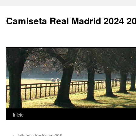
Camiseta Real Madrid 2024 2
Saltar
Inicio
al
←
tailandia trackid sp 006