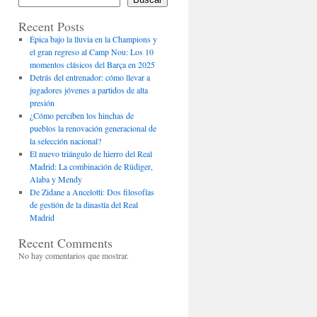
Recent Posts
Épica bajo la lluvia en la Champions y
el gran regreso al Camp Nou: Los 10
momentos clásicos del Barça en 2025
Detrás del entrenador: cómo llevar a
jugadores jóvenes a partidos de alta
presión
¿Cómo perciben los hinchas de
pueblos la renovación generacional de
la selección nacional?
El nuevo triángulo de hierro del Real
Madrid: La combinación de Rüdiger,
Alaba y Mendy
De Zidane a Ancelotti: Dos filosofías
de gestión de la dinastía del Real
Madrid
Recent Comments
No hay comentarios que mostrar.