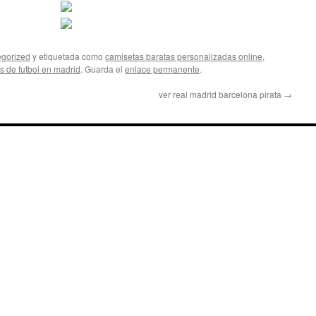
gorized
y etiquetada como
camisetas baratas personalizadas online
,
s de futbol en madrid
. Guarda el
enlace permanente
.
ver real madrid barcelona pirata
→