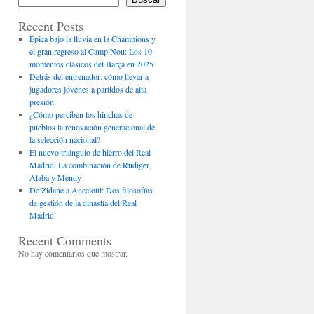
Recent Posts
Épica bajo la lluvia en la Champions y
el gran regreso al Camp Nou: Los 10
momentos clásicos del Barça en 2025
Detrás del entrenador: cómo llevar a
jugadores jóvenes a partidos de alta
presión
¿Cómo perciben los hinchas de
pueblos la renovación generacional de
la selección nacional?
El nuevo triángulo de hierro del Real
Madrid: La combinación de Rüdiger,
Alaba y Mendy
De Zidane a Ancelotti: Dos filosofías
de gestión de la dinastía del Real
Madrid
Recent Comments
No hay comentarios que mostrar.