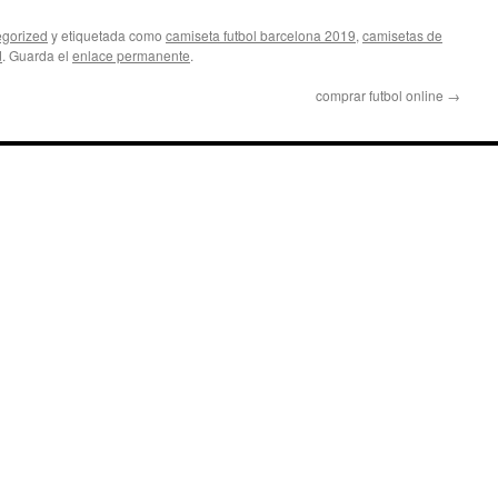
gorized
y etiquetada como
camiseta futbol barcelona 2019
,
camisetas de
d
. Guarda el
enlace permanente
.
comprar futbol online
→