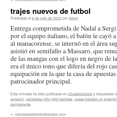
contenido
trajes nuevos de futbol
Publicada el
6 de julio de 2023
por
istern
Entrega comprometida de Nadal a Sergi 
por el equipo italiano, el balón le cayó
al manacorense, se internó en el área s
asistió en semifallo a Massaro, que remac
de las mangas con el logo en negro de l
era el único tono que difería del rojo cas
equipación en la que la casa de apuestas
patrocinador principal.
Esta entrada ha sido publicada en
Uncategorized
y etiquetada
amazon
,
camisetas john john baratas
,
cosas baratas en argenti
permanente
.
←
camisetasdefutbolbaratas com