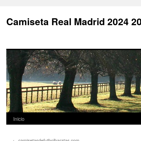
Camiseta Real Madrid 2024 2
Saltar
Inicio
al
←
camisetasdefutbolbaratas com