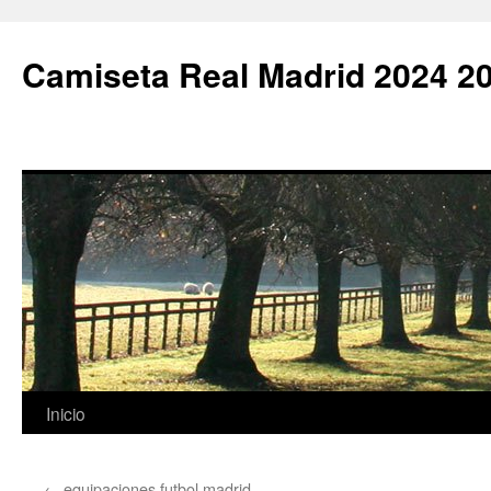
Camiseta Real Madrid 2024 2
Saltar
Inicio
al
←
equipaciones futbol madrid