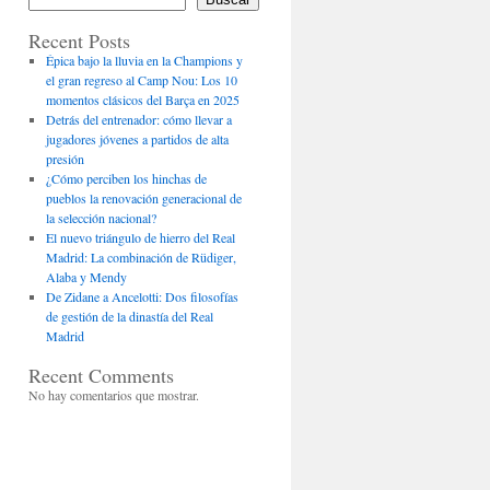
Recent Posts
Épica bajo la lluvia en la Champions y
el gran regreso al Camp Nou: Los 10
momentos clásicos del Barça en 2025
Detrás del entrenador: cómo llevar a
jugadores jóvenes a partidos de alta
presión
¿Cómo perciben los hinchas de
pueblos la renovación generacional de
la selección nacional?
El nuevo triángulo de hierro del Real
Madrid: La combinación de Rüdiger,
Alaba y Mendy
De Zidane a Ancelotti: Dos filosofías
de gestión de la dinastía del Real
Madrid
Recent Comments
No hay comentarios que mostrar.