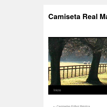
Camiseta Real M
Inicio
Saltar
al
←
Camisetas Fútbol Réplica