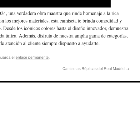
24, una verdadera obra maestra que rinde homenaje a la rica
con los mejores materiales, esta camiseta te brinda comodidad y
o. Desde los icónicos colores hasta el diseño innovador, demuestra
enda única. Además, disfruta de nuestra amplia gama de categorías,
e atención al cliente siempre dispuesto a ayudarte.
Guarda el
enlace permanente
.
Camisetas Réplicas del Real Madrid
→