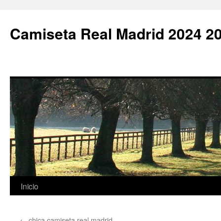
Camiseta Real Madrid 2024 2
Saltar
Inicio
al
←
chica camiseta real madrid