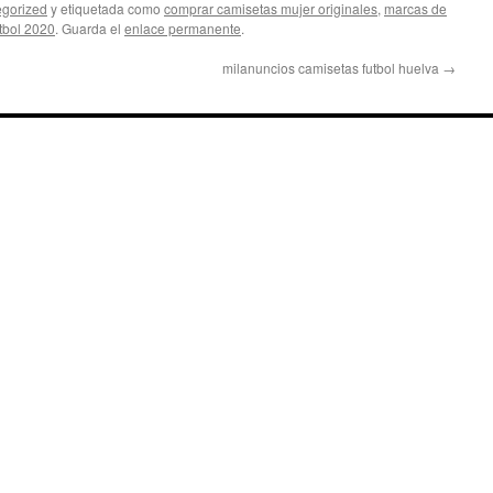
gorized
y etiquetada como
comprar camisetas mujer originales
,
marcas de
utbol 2020
. Guarda el
enlace permanente
.
milanuncios camisetas futbol huelva
→