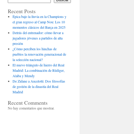
Recent Posts
Épica bajo la lluvia en la Champions y
el gran regreso al Camp Nou: Los 10
momentos clásicos del Barça en 2025
Detrás del entrenador: cómo llevar a
jugadores jóvenes a partidos de alta
presión
¿Cómo perciben los hinchas de
pueblos la renovación generacional de
la selección nacional?
El nuevo triángulo de hierro del Real
Madrid: La combinación de Rüdiger,
Alaba y Mendy
De Zidane a Ancelotti: Dos filosofías
de gestión de la dinastía del Real
Madrid
Recent Comments
No hay comentarios que mostrar.