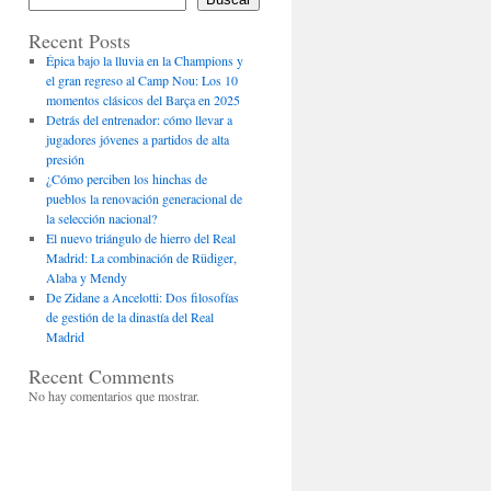
Recent Posts
Épica bajo la lluvia en la Champions y
el gran regreso al Camp Nou: Los 10
momentos clásicos del Barça en 2025
Detrás del entrenador: cómo llevar a
jugadores jóvenes a partidos de alta
presión
¿Cómo perciben los hinchas de
pueblos la renovación generacional de
la selección nacional?
El nuevo triángulo de hierro del Real
Madrid: La combinación de Rüdiger,
Alaba y Mendy
De Zidane a Ancelotti: Dos filosofías
de gestión de la dinastía del Real
Madrid
Recent Comments
No hay comentarios que mostrar.