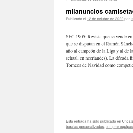
contenido
milanuncios camisetas
Publicada el
12 de octubre de 2022
por
i
SFC 1905: Revista que se vende en q
que se disputan en el Ramón Sánche
año al campeón de la Liga y al de l
schaal, en neerlandés). La década 
Torneos de Navidad como competic
Esta entrada ha sido publicada en
Uncate
baratas personalizadas
,
comprar equipaci