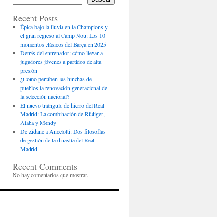
Recent Posts
Épica bajo la lluvia en la Champions y
el gran regreso al Camp Nou: Los 10
momentos clásicos del Barça en 2025
Detrás del entrenador: cómo llevar a
jugadores jóvenes a partidos de alta
presión
¿Cómo perciben los hinchas de
pueblos la renovación generacional de
la selección nacional?
El nuevo triángulo de hierro del Real
Madrid: La combinación de Rüdiger,
Alaba y Mendy
De Zidane a Ancelotti: Dos filosofías
de gestión de la dinastía del Real
Madrid
Recent Comments
No hay comentarios que mostrar.