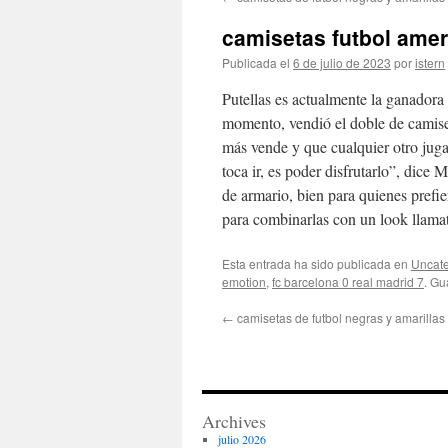
contenido
camisetas futbol amer
Publicada el
6 de julio de 2023
por
istern
Putellas es actualmente la ganadora
momento, vendió el doble de camiset
más vende y que cualquier otro juga
toca ir, es poder disfrutarlo”, dice
de armario, bien para quienes prefie
para combinarlas con un look llamati
Esta entrada ha sido publicada en
Uncate
emotion
,
fc barcelona 0 real madrid 7
. Gu
←
camisetas de futbol negras y amarillas
Archives
julio 2026