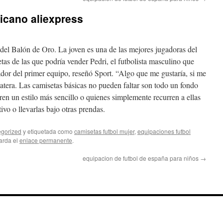
icano aliexpress
 del Balón de Oro. La joven es una de las mejores jugadoras del
as de las que podría vender Pedri, el futbolista masculino que
dor del primer equipo, reseñó Sport. “Algo que me gustaría, si me
 Matera. Las camisetas básicas no pueden faltar son todo un fondo
ren un estilo más sencillo o quienes simplemente recurren a ellas
vo o llevarlas bajo otras prendas.
gorized
y etiquetada como
camisetas futbol mujer
,
equipaciones futbol
arda el
enlace permanente
.
equipacion de futbol de españa para niños
→