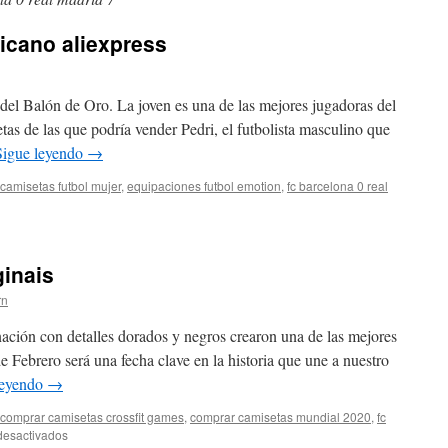
icano aliexpress
 del Balón de Oro. La joven es una de las mejores jugadoras del
as de las que podría vender Pedri, el futbolista masculino que
Sigue leyendo
→
camisetas futbol mujer
,
equipaciones futbol emotion
,
fc barcelona 0 real
setas
l
ricano
ginais
xpress
rn
ación con detalles dorados y negros crearon una de las mejores
e Febrero será una fecha clave en la historia que une a nuestro
leyendo
→
comprar camisetas crossfit games
,
comprar camisetas mundial 2020
,
fc
en
desactivados