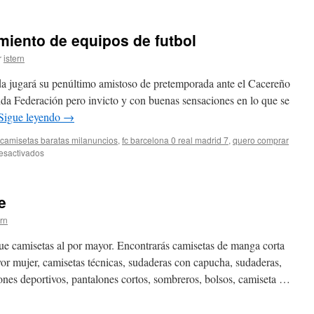
camisas
de
marca
miento de equipos de futbol
originais
r
istern
ida jugará su penúltimo amistoso de pretemporada ante el Cacereño
da Federación pero invicto y con buenas sensaciones en lo que se
Sigue leyendo
→
camisetas baratas milanuncios
,
fc barcelona 0 real madrid 7
,
quero comprar
en
esactivados
sudaderas
de
entrenamiento
e
de
equipos
ern
de
futbol
 camisetas al por mayor. Encontrarás camisetas de manga corta
or mujer, camisetas técnicas, sudaderas con capucha, sudaderas,
ones deportivos, pantalones cortos, sombreros, bolsos, camiseta …