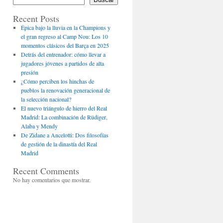
Recent Posts
Épica bajo la lluvia en la Champions y
el gran regreso al Camp Nou: Los 10
momentos clásicos del Barça en 2025
Detrás del entrenador: cómo llevar a
jugadores jóvenes a partidos de alta
presión
¿Cómo perciben los hinchas de
pueblos la renovación generacional de
la selección nacional?
El nuevo triángulo de hierro del Real
Madrid: La combinación de Rüdiger,
Alaba y Mendy
De Zidane a Ancelotti: Dos filosofías
de gestión de la dinastía del Real
Madrid
Recent Comments
No hay comentarios que mostrar.