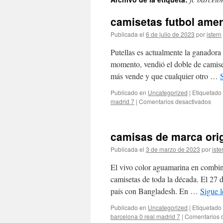
contenido
camisetas futbol amer
Publicada el
6 de julio de 2023
por
istern
Putellas es actualmente la ganadora
momento, vendió el doble de camiset
más vende y que cualquier otro …
Publicado en
Uncategorized
|
Etiquetado
en
madrid 7
|
Comentarios desactivados
cami
futbo
ame
camisas de marca ori
alie
Publicada el
3 de marzo de 2023
por
iste
El vivo color aguamarina en combin
camisetas de toda la década. El 27 d
país con Bangladesh. En …
Sigue 
Publicado en
Uncategorized
|
Etiquetado
barcelona 0 real madrid 7
|
Comentarios 