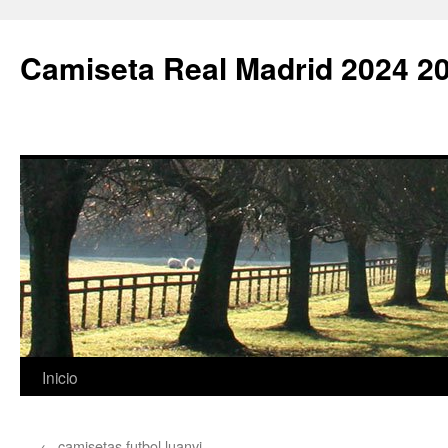
Camiseta Real Madrid 2024 2
Saltar
Inicio
al
←
camisetas futbol luanvi