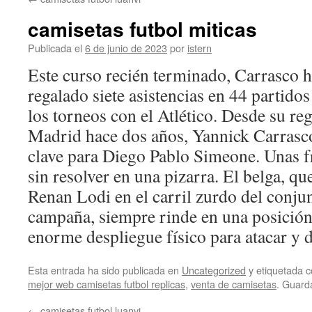
contenido
camisetas futbol miticas
Publicada el
6 de junio de 2023
por
istern
Este curso recién terminado, Carrasco h
regalado siete asistencias en 44 partido
los torneos con el Atlético. Desde su reg
Madrid hace dos años, Yannick Carrasco
clave para Diego Pablo Simeone. Unas f
sin resolver en una pizarra. El belga, q
Renan Lodi en el carril zurdo del conjun
campaña, siempre rinde en una posición 
enorme despliegue físico para atacar y 
Esta entrada ha sido publicada en
Uncategorized
y etiquetada
mejor web camisetas futbol replicas
,
venta de camisetas
. Guard
←
camisetas futbol luanvi