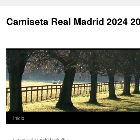
Camiseta Real Madrid 2024 2
Saltar
Inicio
al
←
camiseta madrid estrellas