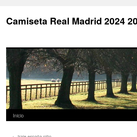
Camiseta Real Madrid 2024 2
Saltar
Inicio
al
←
traje españa niño